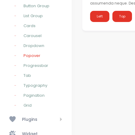
assumenda neque. Des
Button Group
List Group
Left
Top
Cards
Carousel
Dropdown
Popover
Progressbar
Tab
Typography
Pagination
Grid
Plugins
Widget