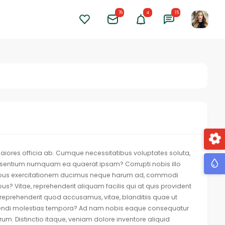
76
4
15
iores officia ab. Cumque necessitatibus voluptates soluta,
praesentium numquam ea quaerat ipsam? Corrupti nobis illo
atibus exercitationem ducimus neque harum ad, commodi
? Vitae, reprehenderit aliquam facilis qui at quis provident
reprehenderit quod accusamus, vitae, blanditiis quae ut
igendi molestias tempora? Ad nam nobis eaque consequatur
m. Distinctio itaque, veniam dolore inventore aliquid