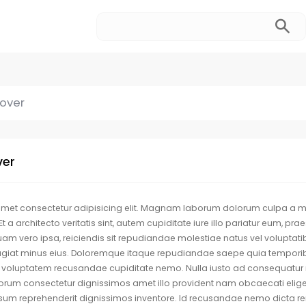
over
ver
 amet consectetur adipisicing elit. Magnam laborum dolorum culpa a ma
 a architecto veritatis sint, autem cupiditate iure illo pariatur eum, 
am vero ipsa, reiciendis sit repudiandae molestiae natus vel volupt
fugiat minus eius. Doloremque itaque repudiandae saepe quia temporibus
m, voluptatem recusandae cupiditate nemo. Nulla iusto ad consequatur 
lorum consectetur dignissimos amet illo provident nam obcaecati el
sum reprehenderit dignissimos inventore. Id recusandae nemo dicta reru