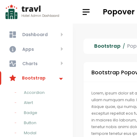
Popover
Hotel Admin Dashboard
Dashboard
Bootstrap
Pop
Apps
Charts
Bootstrap Popo
Bootstrap
Accordion
Lorem, ipsum dolor sit
ullam numquam nulla. Et
Alert
itaque quae, qui numqu
Badge
excepturi repellat eos 
in maiores illo laboru
Button
tenetur nobis animi do
Modal
tempore tenetur eius ip